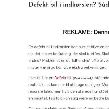
Defekt bil i indkørslen? S
En defekt bil i indkørslen kan hurtigt blive en da
mindet om en beslutning, der skal træffes. Skal 
endnu? Problemet er, at “lidt endnu” ofte bliver
mister værdi og kan give ekstra bekymringer.
Hvis du har en
Defekt bil
stående 
realistisk set kommer til at bruge den igen. Mang
reparere bilen, men hvis den allerede har ståe
en prioritet. I så fald kan salg være en bedre 
Det næste skridt er at finde ud af, hvad bilen