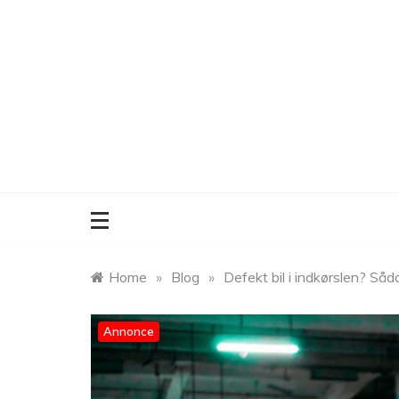
Skip
to
content
Home
»
Blog
»
Defekt bil i indkørslen? Så
Annonce