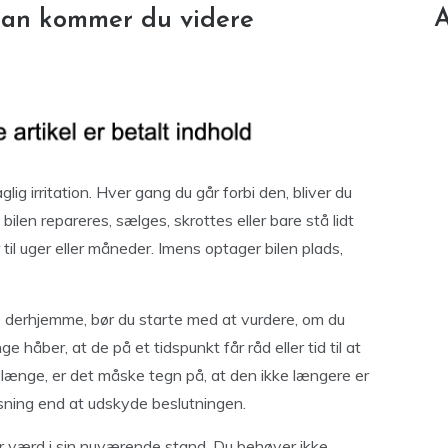
A
ådan kommer du videre
glig irritation. Hver gang du går forbi den, bliver du
bilen repareres, sælges, skrottes eller bare stå lidt
 til uger eller måneder. Imens optager bilen plads,
derhjemme, bør du starte med at vurdere, om du
e håber, at de på et tidspunkt får råd eller tid til at
t længe, er det måske tegn på, at den ikke længere er
løsning end at udskyde beslutningen.
 er værd i sin nuværende stand. Du behøver ikke