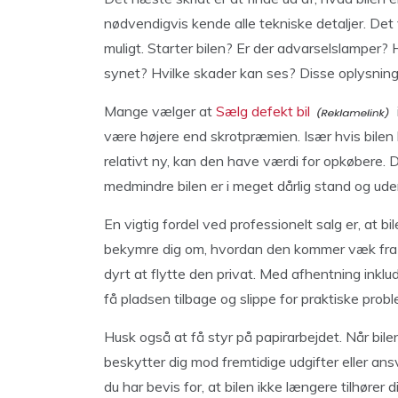
nødvendigvis kende alle tekniske detaljer. De
muligt. Starter bilen? Er der advarselslamper
synet? Hvilke skader kan ses? Disse oplysninger
Mange vælger at
Sælg defekt bil
være højere end skrotpræmien. Især hvis bilen h
relativt ny, kan den have værdi for opkøbere. D
medmindre bilen er i meget dårlig stand og u
En vigtig fordel ved professionelt salg er, at b
bekymre dig om, hvordan den kommer væk fra in
dyrt at flytte den privat. Med afhentning inklu
få pladsen tilbage og slippe for praktiske probl
Husk også at få styr på papirarbejdet. Når bilen
beskytter dig mod fremtidige udgifter eller an
du har bevis for, at bilen ikke længere tilhører d