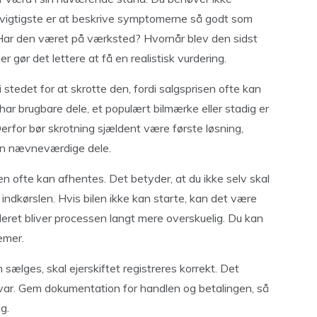
t vigtigste er at beskrive symptomerne så godt som
? Har den været på værksted? Hvornår blev den sidst
 gør det lettere at få en realistisk vurdering.
i stedet for at skrotte den, fordi salgsprisen ofte kan
ar brugbare dele, et populært bilmærke eller stadig er
erfor bør skrotning sjældent være første løsning,
den nævneværdige dele.
ilen ofte kan afhentes. Det betyder, at du ikke selv skal
dkørslen. Hvis bilen ikke kan starte, kan det være
deret bliver processen langt mere overskuelig. Du kan
emer.
 sælges, skal ejerskiftet registreres korrekt. Det
svar. Gem dokumentation for handlen og betalingen, så
ig.