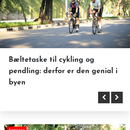
Gode råd til salg af en bil med
Bæltetaske til cykling og
gearkasseproblemer
pendling: derfor er den genial i
byen
Annonce