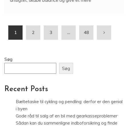
1
2
3
…
48
Søg
Søg
Recent Posts
Bæltetaske til cykling og pendling: derfor er den genial
i byen
Gode råd til salg af en bil med gearkasseproblemer
Sådan kan du sammenligne indboforsikring og finde
den dækning der passer til dig