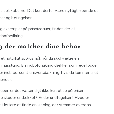
hos selskaberne. Det kan derfor være nyttigt løbende at
r og betingelser.
g eksempler på prisniveauer, findes der et
boforsikring.
g der matcher dine behov
 et naturligt spørgsmål, når du skal vælge en
din husstand. En indboforsikring dækker som regel både
ler indbrud, samt ansvarsdækning, hvis du kommer til at
jendele.
aber, er det væsentligt ikke kun at se på prisen.
ke skader er dækket? Er der undtagelser? Hvad er
 lettere at finde en løsning, der stemmer overens