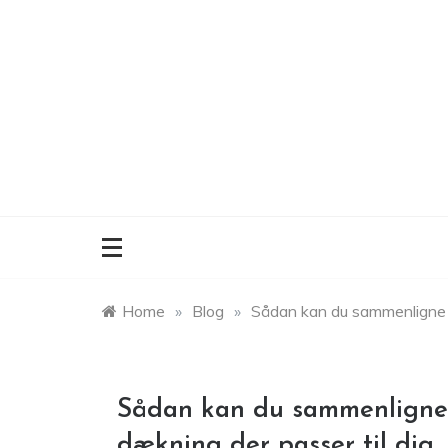
Skip
to
content
Home
»
Blog
»
Sådan kan du sammenligne in
Sådan kan du sammenligne 
dækning der passer til dig