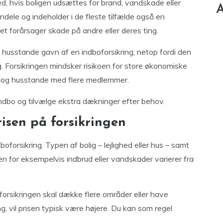
d, hvis boligen udsættes for brand, vandskade eller
A
ndele og indeholder i de fleste tilfælde også en
gtet forårsager skade på andre eller deres ting.
husstande gavn af en indboforsikring, netop fordi den
 Forsikringen mindsker risikoen for store økonomiske
e og husstande med flere medlemmer.
indbo og tilvælge ekstra dækninger efter behov.
risen på forsikringen
boforsikring. Typen af bolig – lejlighed eller hus – samt
oen for eksempelvis indbrud eller vandskader varierer fra
forsikringen skal dække flere områder eller have
ng, vil prisen typisk være højere. Du kan som regel