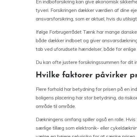
En indboforsikring kan give økonomisk sikkerhe
tyveri. Forsikringen dækker værdien af dine eje
ansvarsforsikring, som er aktuel, hvis du utilsi
Ifølge Forbrugerrådet Tænk har mange danske 
både dækker indboet og giver ansvarsdækning.
tab ved uforudsete hændelser, både for enlig
Du kan ofte justere forsikringssummen for dit 
Hvilke faktorer påvirker p
Flere forhold har betydning for prisen på en ind
boligens placering har stor betydning, da risik
område til område.
Dækningens omfang spiller også en rolle. Hvis 
særlige tillæg som elektronik- eller cykeldækni
vælge en højere selvrisiko for at sænke prisen.