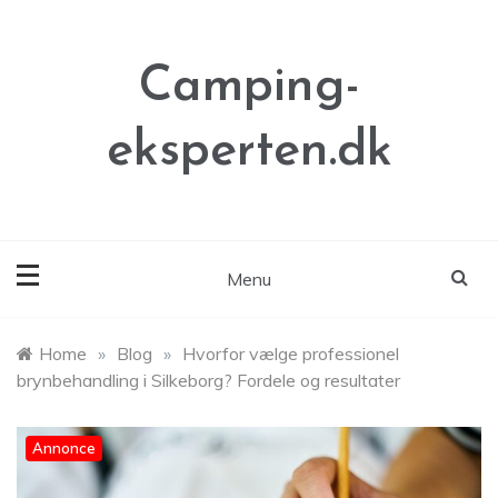
Skip
to
content
Camping-
eksperten.dk
Menu
Home
»
Blog
»
Hvorfor vælge professionel
brynbehandling i Silkeborg? Fordele og resultater
Annonce