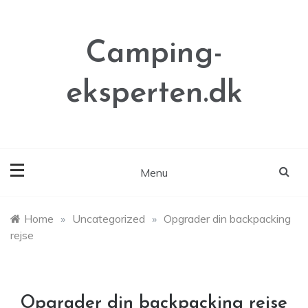
Skip
to
content
Camping-
eksperten.dk
Menu
Home
»
Uncategorized
»
Opgrader din backpacking
rejse
Opgrader din backpacking rejse