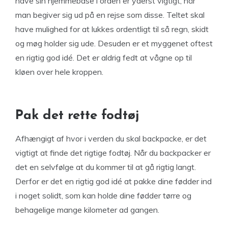
have sin hjemmebase i orden er yderst vigtigt, når
man begiver sig ud på en rejse som disse. Teltet skal
have mulighed for at lukkes ordentligt til så regn, skidt
og møg holder sig ude. Desuden er et myggenet oftest
en rigtig god idé. Det er aldrig fedt at vågne op til
kløen over hele kroppen.
Pak det rette fodtøj
Afhængigt af hvor i verden du skal backpacke, er det
vigtigt at finde det rigtige fodtøj. Når du backpacker er
det en selvfølge at du kommer til at gå rigtig langt.
Derfor er det en rigtig god idé at pakke dine fødder ind
i noget solidt, som kan holde dine fødder tørre og
behagelige mange kilometer ad gangen.