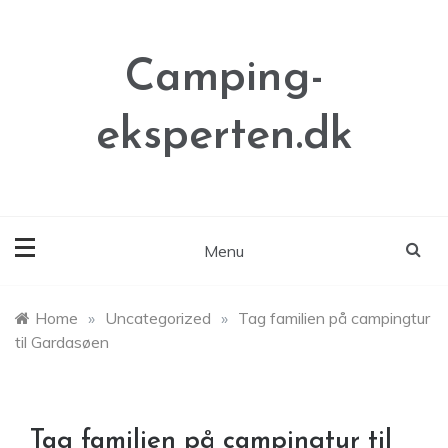
Skip
to
content
Camping-
eksperten.dk
Menu
Home
»
Uncategorized
»
Tag familien på campingtur
til Gardasøen
Tag familien på campingtur til