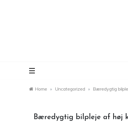
Skip
to
content
Home
»
Uncategorized
»
Bæredygtig bilplej
Bæredygtig bilpleje af høj k