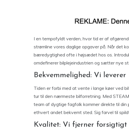
I en tempofyldt verden, hvor tid er af afgøren
strømline vores daglige opgaver på. Når det kom
bæredygtighed ofte i højsædet hos os. Introd
omdefinerer bilplejeindustrien og sætter nye st
Bekvemmelighed: Vi leverer 
Tiden er forbi med at vente i lange køer ved bilv
tur til den nærmeste bilforretning. Med STEA
team af dygtige fagfolk kommer direkte til din p
ethvert andet bekvemt sted. Sig farvel til spildt
Kvalitet: Vi fjerner forsigtig