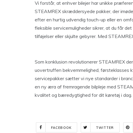
Vi forstår, at enhver bilejer har unikke præferen
STEAMREX skræddersyede pakker, der imødeko
efter en hurtig udvendig touch-up eller en omfa
fleksible servicemuligheder sikrer, at du får d
tilføjelser eller skjulte gebyrer. Med STEAMR
Som konklusion revolutionerer STEAMREX den må
uovertruffen bekvemmelighed, førsteklasses k
servicepakker sætter vi nye standarder i branch
en ny æra af fremragende bilpleje med STEAM
kvalitet og bæredygtighed for dit køretøj i dag.
FACEBOOK
TWITTER