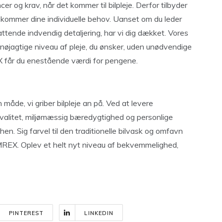
cer og krav, når det kommer til bilpleje. Derfor tilbyder
mmer dine individuelle behov. Uanset om du leder
ttende indvendig detaljering, har vi dig dækket. Vores
et nøjagtige niveau af pleje, du ønsker, uden unødvendige
EX får du enestående værdi for pengene.
de, vi griber bilpleje an på. Ved at levere
valitet, miljømæssig bæredygtighed og personlige
en. Sig farvel til den traditionelle bilvask og omfavn
REX. Oplev et helt nyt niveau af bekvemmelighed,
PINTEREST
LINKEDIN