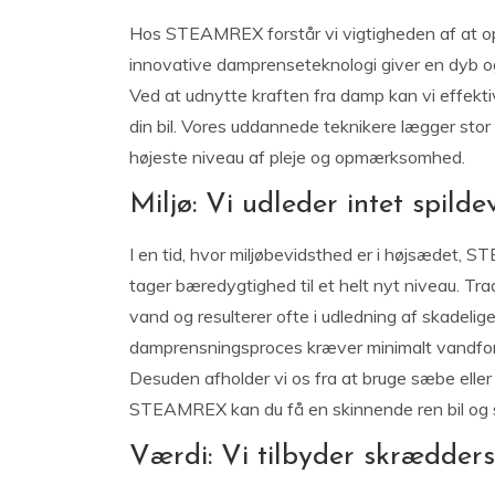
Hos STEAMREX forstår vi vigtigheden af ​​at opr
innovative damprenseteknologi giver en dyb og
Ved at udnytte kraften fra damp kan vi effektivt
din bil. Vores uddannede teknikere lægger stor v
højeste niveau af pleje og opmærksomhed.
Miljø: Vi udleder intet spil
I en tid, hvor miljøbevidsthed er i højsædet,
tager bæredygtighed til et helt nyt niveau. Tr
vand og resulterer ofte i udledning af skadelig
damprensningsproces kræver minimalt vandfor
Desuden afholder vi os fra at bruge sæbe eller
STEAMREX kan du få en skinnende ren bil og s
Værdi: Vi tilbyder skrædders