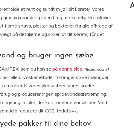
A
etholde et rent og sundt miljø i dit køretøj. Vores
 grundig rengøring uden brug af skadelige kemikalier.
 fjerne snavs, pletter og bakterier fra alle afkroge af
ægt på detaljerne og sikrer, at dit køretøj får det
devand og bruger ingen sæbe
 STEAMREX, som du kan se
på denne side
,
aditionelle bilvaskemetoder forbruger store mængder
e kemikalier til vores økosystem. Vores unikke
brug og producerer ingen spildevandsafstrømning.
 rengøringsmidler, der kan forurene vandkilder. Med
amtidig reducere dit CO2-fodaftryk.
yede pakker til dine behov