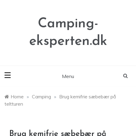
Skip
to
content
Camping-
eksperten.dk
Menu
Home
»
Camping
»
Brug kemifrie sæbebær på
teltturen
Brug kemifrie sæbebær på