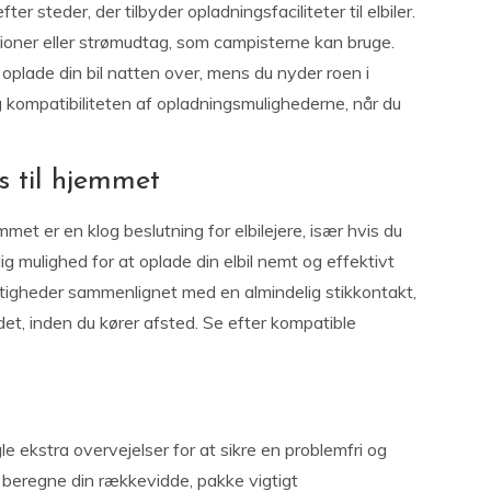
r steder, der tilbyder opladningsfaciliteter til elbiler.
oner eller strømudtag, som campisterne kan bruge.
u oplade din bil natten over, mens du nyder roen i
g kompatibiliteten af opladningsmulighederne, når du
s til hjemmet
emmet er en klog beslutning for elbilejere, især hvis du
g mulighed for at oplade din elbil nemt og effektivt
tigheder sammenlignet med en almindelig stikkontakt,
pladet, inden du kører afsted. Se efter kompatible
e ekstra overvejelser for at sikre en problemfri og
, beregne din rækkevidde, pakke vigtigt