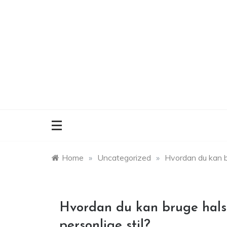
Skip
to
content
Home
»
Uncategorized
»
Hvordan du kan br
Hvordan du kan bruge hals
personlige stil?