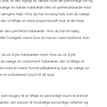
look, er det vigtigt at tænke over din personlige stil og
du vælge en kæde halskæde eller en perlehalskæde med
n længere hals. Hvis du har en lang hals, kan du vælge
 vil tilføje et mere proportionalt look til din krop.
er den perfekte halskæde. Hvis du har en kølig
ler hvidguld, mens hvis du har en varm hudtone, kan
t du vil style halskæden med. Hvis du vil style
du vælge en statement halskæde, der vil tilføje et
lskæden med en mere formel påklædning, kan du vælge en
 et sofistikeret touch til dit look.
an bruges til at tilføje et personligt touch til enhver
der, der passer til forskellige personlige stilarter og