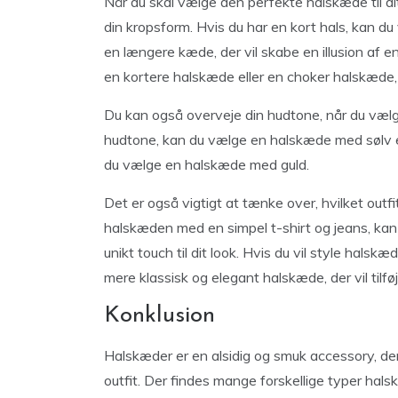
Når du skal vælge den perfekte halskæde til dit 
din kropsform. Hvis du har en kort hals, kan 
en længere kæde, der vil skabe en illusion af e
en kortere halskæde eller en choker halskæde, der
Du kan også overveje din hudtone, når du vælg
hudtone, kan du vælge en halskæde med sølv el
du vælge en halskæde med guld.
Det er også vigtigt at tænke over, hvilket outfi
halskæden med en simpel t-shirt og jeans, kan 
unikt touch til dit look. Hvis du vil style ha
mere klassisk og elegant halskæde, der vil tilføje
Konklusion
Halskæder er en alsidig og smuk accessory, der k
outfit. Der findes mange forskellige typer halskæ