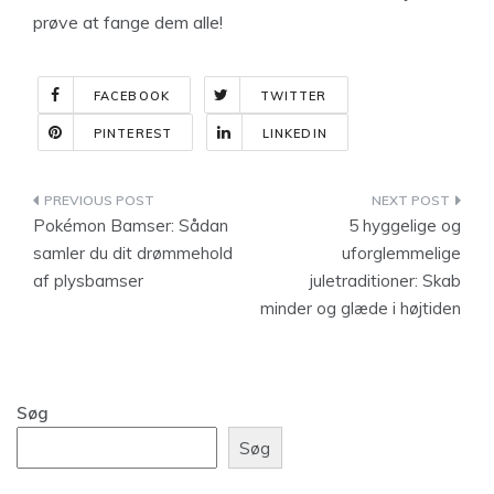
prøve at fange dem alle!
FACEBOOK
TWITTER
PINTEREST
LINKEDIN
Indlægsnavigation
Pokémon Bamser: Sådan
5 hyggelige og
samler du dit drømmehold
uforglemmelige
af plysbamser
juletraditioner: Skab
minder og glæde i højtiden
Søg
Søg