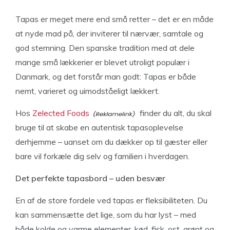
Tapas er meget mere end små retter – det er en måde
at nyde mad på, der inviterer til nærvær, samtale og
god stemning. Den spanske tradition med at dele
mange små lækkerier er blevet utroligt populær i
Danmark, og det forstår man godt: Tapas er både
nemt, varieret og uimodståeligt lækkert.
Hos
Zelected Foods
finder du alt, du skal
bruge til at skabe en autentisk tapasoplevelse
derhjemme – uanset om du dækker op til gæster eller
bare vil forkæle dig selv og familien i hverdagen.
Det perfekte tapasbord – uden besvær
En af de store fordele ved tapas er fleksibiliteten. Du
kan sammensætte det lige, som du har lyst – med
både kolde og varme elementer, kød, fisk, ost, grønt og