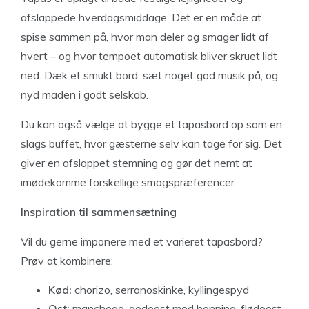
afslappede hverdagsmiddage. Det er en måde at
spise sammen på, hvor man deler og smager lidt af
hvert – og hvor tempoet automatisk bliver skruet lidt
ned. Dæk et smukt bord, sæt noget god musik på, og
nyd maden i godt selskab.
Du kan også vælge at bygge et tapasbord op som en
slags buffet, hvor gæsterne selv kan tage for sig. Det
giver en afslappet stemning og gør det nemt at
imødekomme forskellige smagspræferencer.
Inspiration til sammensætning
Vil du gerne imponere med et varieret tapasbord?
Prøv at kombinere:
Kød:
chorizo, serranoskinke, kyllingespyd
Ost:
manchego, gedeost med honning, flødeost