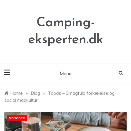
Skip
to
content
Camping-
eksperten.dk
Menu
Home
»
Blog
»
Tapas – Smagfuld forkælelse og
social madkultur
Annonce