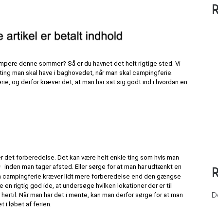
R
mpere denne sommer? Så er du havnet det helt rigtige sted. Vi 
 ting man skal have i baghovedet, når man skal campingferie. 
ie, og derfor kræver det, at man har sat sig godt ind i hvordan en 
er det forberedelse. Det kan være helt enkle ting som hvis man 
 inden man tager afsted. Eller sørge for at man har udtænkt en 
 En campingferie kræver lidt mere forberedelse end den gængse 
n rigtig god ide, at undersøge hvilken lokationer der er til 
D
 hertil. Når man har det i mente, kan man derfor sørge for at man 
i løbet af ferien. 