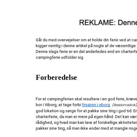
Går du med overvejelser om at holde din ferie ved at ca
kigger nemlig i denne artikel på nogle af de væsentlige
Denne slags ferie er en del anderledes end en charterfer
campingferie udfolder sig.
Forberedelse
For at campingferien skal resultere i en god ferie, kræv
bor i Viborg, at tage forbi 
frisøren i viborg
god lokation og sørge for at pakke sine ting i god tid.
charterferie, da man er mere på egen hånd. Det kan være e
rådighed, og hvad man kan lave af forskellige aktiviteter
pakker sine ting, så man ikke ender med at mangle noget 