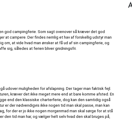
A
 en god campingferie. Som sagt ovenover så kræver det god 
 at campere. Der findes nemlig et hav af forskellig udstyr man 
g om, at vide hvad man ønsker at få ud af sin campingferie, og 
fe sig, således at ferien bliver gnidningsfri.
gå udover muligheden for afslapning. Der tager man faktisk fejl. 
l turen, kræver det ikke meget mere end at bare komme afsted. En 
ge end den klassiske charterferie, dog kan den samtidig også 
ur er der nødvendigvis ikke nogen tid man skal passe, man kan 
g, for der er jo ikke nogen morgenmad man skal sørge for at stå 
r den tid man har, og vælger helt selv hvad den skal bruges på, 