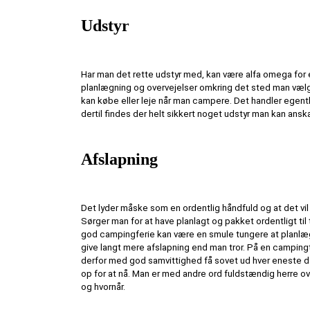
Udstyr
Har man det rette udstyr med, kan være alfa omega for
planlægning og overvejelser omkring det sted man vælger
kan købe eller leje når man campere. Det handler egentli
dertil findes der helt sikkert noget udstyr man kan anskaf
Afslapning
Det lyder måske som en ordentlig håndfuld og at det vil 
Sørger man for at have planlagt og pakket ordentligt ti
god campingferie kan være en smule tungere at planlæg
give langt mere afslapning end man tror. På en campingt
derfor med god samvittighed få sovet ud hver eneste da
op for at nå. Man er med andre ord fuldstændig herre ove
og hvornår.