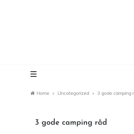
Skip
to
content
Home
»
Uncategorized
»
3 gode camping 
3 gode camping råd