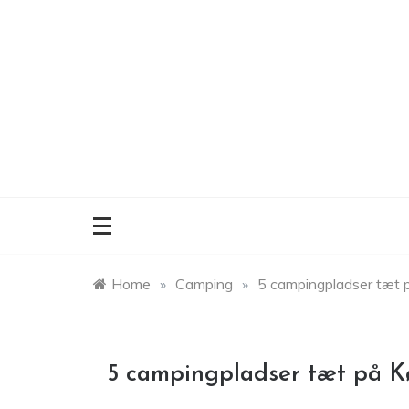
Skip
to
content
Home
»
Camping
»
5 campingpladser tæt
5 campingpladser tæt på 