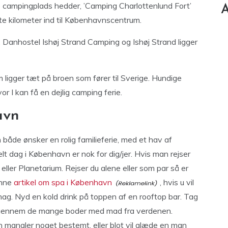
campingplads hedder, ’Camping Charlottenlund Fort’
A
tte kilometer ind til Københavnscentrum.
 Danhostel Ishøj Strand Camping og Ishøj Strand ligger
igger tæt på broen som fører til Sverige. Hundige
r I kan få en dejlig camping ferie.
avn
 både ønsker en rolig familieferie, med et hav af
lt dag i København er nok for dig/jer. Hvis man rejser
ller Planetarium. Rejser du alene eller som par så er
enne
artikel om spa i København
, hvis u vil
g. Nyd en kold drink på toppen af en rooftop bar. Tag
igennem de mange boder med mad fra verdenen.
n mangler noget bestemt, eller blot vil glæde en man