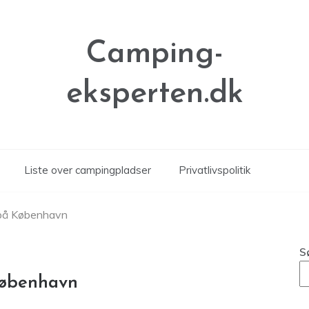
Camping-
eksperten.dk
Liste over campingpladser
Privatlivspolitik
 på København
S
København