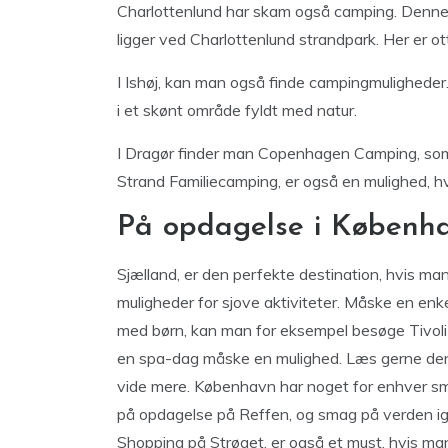
Charlottenlund har skam også camping. Denne 
ligger ved Charlottenlund strandpark. Her er o
I Ishøj, kan man også finde campingmuligheder.
i et skønt område fyldt med natur.
I Dragør finder man Copenhagen Camping, som l
Strand Familiecamping, er også en mulighed, hvo
På opdagelse i Københ
Sjælland, er den perfekte destination, hvis man
muligheder for sjove aktiviteter. Måske en enke
med børn, kan man for eksempel besøge Tivoli e
en spa-dag måske en mulighed. Læs gerne d
vide mere. København har noget for enhver sma
på opdagelse på Reffen, og smag på verden 
Shopping på Strøget, er også et must, hvis ma