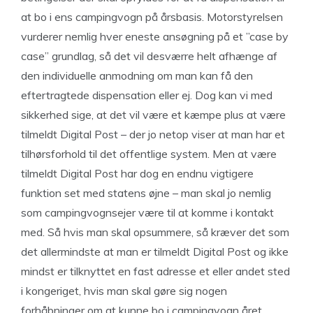
at bo i ens campingvogn på årsbasis. Motorstyrelsen
vurderer nemlig hver eneste ansøgning på et ”case by
case” grundlag, så det vil desværre helt afhænge af
den individuelle anmodning om man kan få den
eftertragtede dispensation eller ej. Dog kan vi med
sikkerhed sige, at det vil være et kæmpe plus at være
tilmeldt Digital Post – der jo netop viser at man har et
tilhørsforhold til det offentlige system. Men at være
tilmeldt Digital Post har dog en endnu vigtigere
funktion set med statens øjne – man skal jo nemlig
som campingvognsejer være til at komme i kontakt
med. Så hvis man skal opsummere, så kræver det som
det allermindste at man er tilmeldt Digital Post og ikke
mindst er tilknyttet en fast adresse et eller andet sted
i kongeriget, hvis man skal gøre sig nogen
forhåbninger om at kunne bo i campingvogn året