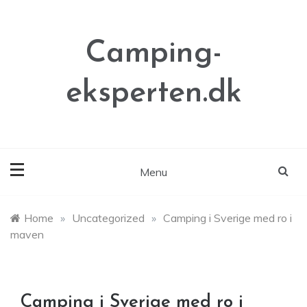
Skip
to
content
Camping-
eksperten.dk
Menu
Home
»
Uncategorized
»
Camping i Sverige med ro i
maven
Camping i Sverige med ro i