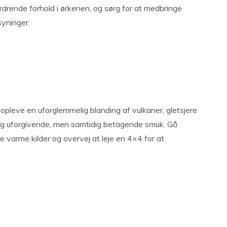
rende forhold i ørkenen, og sørg for at medbringe
yninger.
 opleve en uforglemmelig blanding af vulkaner, gletsjere
t og uforgivende, men samtidig betagende smuk. Gå
e varme kilder og overvej at leje en 4×4 for at