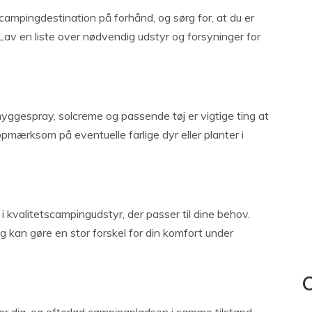
campingdestination på forhånd, og sørg for, at du er
Lav en liste over nødvendig udstyr og forsyninger for
myggespray, solcreme og passende tøj er vigtige ting at
mærksom på eventuelle farlige dyr eller planter i
i kvalitetscampingudstyr, der passer til dine behov.
ag kan gøre en stor forskel for din komfort under
C