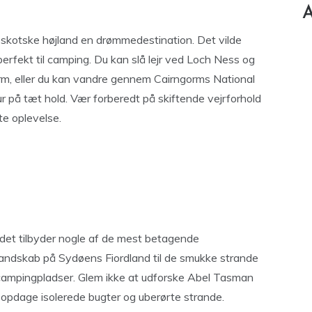
A
t skotske højland en drømmedestination. Det vilde
erfekt til camping. Du kan slå lejr ved Loch Ness og
orm, eller du kan vandre gennem Cairngorms National
 på tæt hold. Vær forberedt på skiftende vejrforhold
te oplevelse.
det tilbyder nogle af de mest betagende
landskab på Sydøens Fiordland til de smukke strande
e campingpladser. Glem ikke at udforske Abel Tasman
 opdage isolerede bugter og uberørte strande.