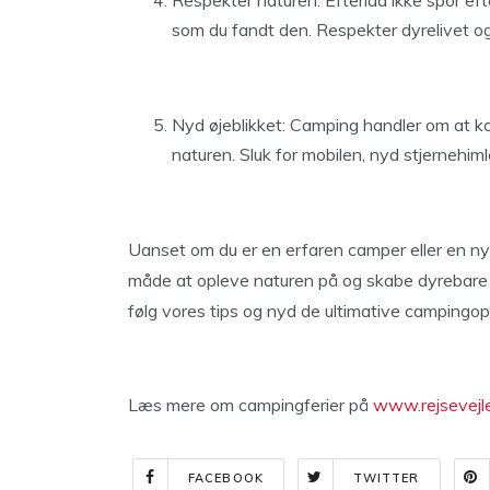
Respekter naturen: Efterlad ikke spor eft
som du fandt den. Respekter dyrelivet og
Nyd øjeblikket: Camping handler om at ko
naturen. Sluk for mobilen, nyd stjernehiml
Uanset om du er en erfaren camper eller en ny
måde at opleve naturen på og skabe dyrebare
følg vores tips og nyd de ultimative campingopl
Læs mere om campingferier på
www.rejsevejl
FACEBOOK
TWITTER