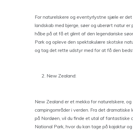
For naturelskere og eventyrlystne sjæle er de
landskab med bjerge, søer og uberørt natur er p
håbe på at få et glimt af den legendariske sø
Park og opleve den spektakulære skotske natur
og tag det rette udstyr med for at få den beds
New Zealand:
New Zealand er et mekka for naturelskere, og 
campingområder i verden. Fra det dramatiske 
på Nordøen, vil du finde et utal af fantastisk
National Park, hvor du kan tage på kajaktur og