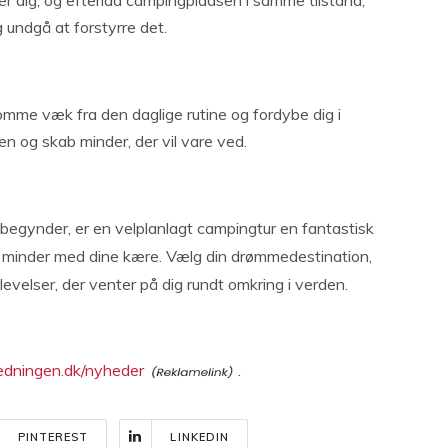
er dig, og efterlad campingpladsen i samme tilstand,
 undgå at forstyrre det.
mme væk fra den daglige rutine og fordybe dig i
en og skab minder, der vil vare ved.
begynder, er en velplanlagt campingtur en fantastisk
 minder med dine kære. Vælg din drømmedestination,
evelser, der venter på dig rundt omkring i verden.
edningen.dk/nyheder
.
PINTEREST
LINKEDIN