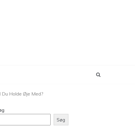
al Du Holde Øje Med?
øg
Søg