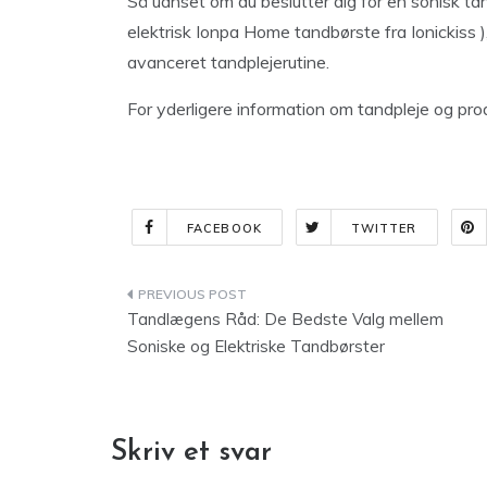
Så uanset om du beslutter dig for en sonisk t
elektrisk Ionpa Home tandbørste fra Ionickiss 
avanceret tandplejerutine.
For yderligere information om tandpleje og pro
FACEBOOK
TWITTER
Indlægsnavigation
Tandlægens Råd: De Bedste Valg mellem
Soniske og Elektriske Tandbørster
Skriv et svar