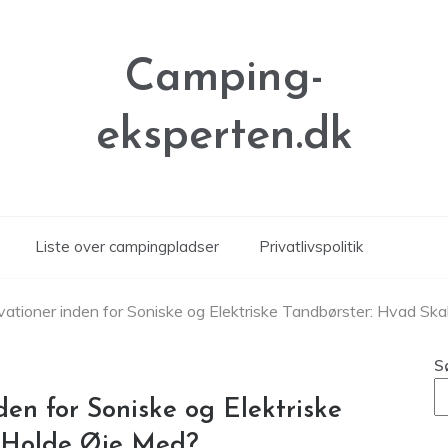
Camping-
eksperten.dk
Liste over campingpladser
Privatlivspolitik
ationer inden for Soniske og Elektriske Tandbørster: Hvad Sk
S
en for Soniske og Elektriske
u Holde Øje Med?