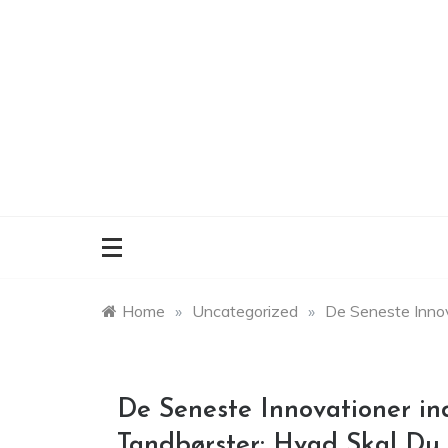
Skip
to
content
Home
»
Uncategorized
»
De Seneste Innov
De Seneste Innovationer ind
Tandbørster: Hvad Skal D