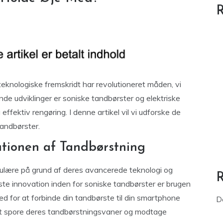
R
 teknologiske fremskridt har revolutioneret måden, vi
de udviklinger er soniske tandbørster og elektriske
ffektiv rengøring. I denne artikel vil vi udforske de
tandbørster.
utionen af Tandbørstning
pulære på grund af deres avancerede teknologi og
te innovation inden for soniske tandbørster er brugen
hed for at forbinde din tandbørste til din smartphone
D
e at spore deres tandbørstningsvaner og modtage