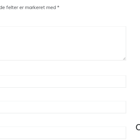
e felter er markeret med
*
C