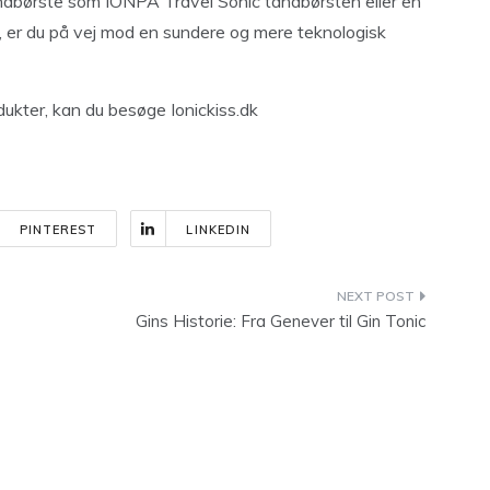
andbørste som IONPA Travel Sonic tandbørsten eller en
), er du på vej mod en sundere og mere teknologisk
dukter, kan du besøge Ionickiss.dk
PINTEREST
LINKEDIN
Gins Historie: Fra Genever til Gin Tonic