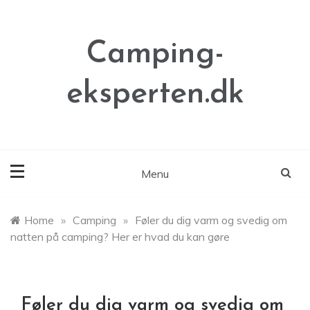
Skip
to
content
Camping-
eksperten.dk
Menu
Home
»
Camping
»
Føler du dig varm og svedig om
natten på camping? Her er hvad du kan gøre
Føler du dig varm og svedig om