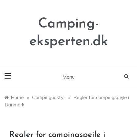
Skip
to
content
Camping-
eksperten.dk
Menu
Home
»
Campingudstyr
»
Regler for campingspejle i
Danmark
Regler for campingspejle i