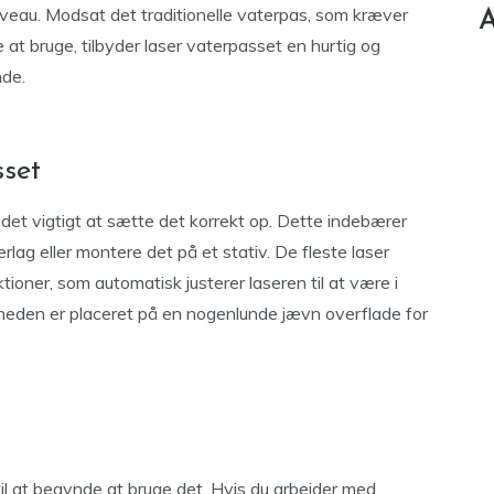
i niveau. Modsat det traditionelle vaterpas, som kræver
A
 bruge, tilbyder laser vaterpasset en hurtig og
nde.
sset
 det vigtigt at sætte det korrekt op. Dette indebærer
rlag eller montere det på et stativ. De fleste laser
ioner, som automatisk justerer laseren til at være i
 enheden er placeret på en nogenlunde jævn overflade for
 til at begynde at bruge det. Hvis du arbejder med