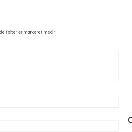
e felter er markeret med
*
C