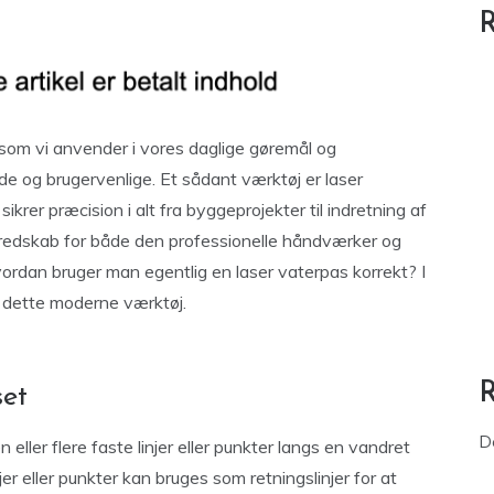
R
, som vi anvender i vores daglige gøremål og
de og brugervenlige. Et sådant værktøj er laser
ikrer præcision i alt fra byggeprojekter til indretning af
 redskab for både den professionelle håndværker og
ordan bruger man egentlig en laser vaterpas korrekt? I
f dette moderne værktøj.
set
D
n eller flere faste linjer eller punkter langs en vandret
njer eller punkter kan bruges som retningslinjer for at