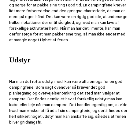
og sørge for at pakke sine ting i god tid. En campingferie kræver 
lidt mere forberedelse end den gængse charterferie, da man er 
mere på egen hånd. Det kan være en rigtig god ide, at undersøge 
hvilken lokationer der er til rådighed, og hvad man kan lave af 
forskellige aktiviteter hertil. Når man har det i mente, kan man 
derfor sørge for at man pakker sine ting, så man ikke ender med 
at mangle noget i løbet af ferien. 
Udstyr
Har man det rette udstyr med, kan være alfa omega for en god 
campingferie. Som sagt ovenover så kræver det god 
planlægning og overvejelser omkring det sted man vælger at 
campere. Der findes nemlig et hav af forskellig udstyr man kan 
købe eller leje når man campere. Det handler egentlig om, at vide 
hvad man ønsker at få ud af sin campingferie, og dertil findes der 
helt sikkert noget udstyr man kan anskaffe sig, således at ferien 
bliver gnidningsfri.