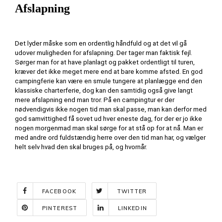
Afslapning
Det lyder måske som en ordentlig håndfuld og at det vil gå 
udover muligheden for afslapning. Der tager man faktisk fejl. 
Sørger man for at have planlagt og pakket ordentligt til turen, 
kræver det ikke meget mere end at bare komme afsted. En god 
campingferie kan være en smule tungere at planlægge end den 
klassiske charterferie, dog kan den samtidig også give langt 
mere afslapning end man tror. På en campingtur er der 
nødvendigvis ikke nogen tid man skal passe, man kan derfor med 
god samvittighed få sovet ud hver eneste dag, for der er jo ikke 
nogen morgenmad man skal sørge for at stå op for at nå. Man er 
med andre ord fuldstændig herre over den tid man har, og vælger 
helt selv hvad den skal bruges på, og hvornår.
FACEBOOK
TWITTER
PINTEREST
LINKEDIN