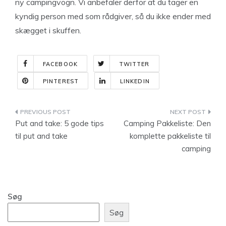
ny campingvogn. Vi anbefaler derfor at du tager en
kyndig person med som rådgiver, så du ikke ender med
skægget i skuffen.
FACEBOOK
TWITTER
PINTEREST
LINKEDIN
Indlægsnavigation
Put and take: 5 gode tips
Camping Pakkeliste: Den
til put and take
komplette pakkeliste til
camping
Søg
Søg