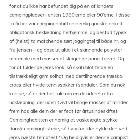
for at du ikke har befundet dig på en af landets
campingpladser i enten 1980’erne eller 90’erne. I disse
to årtier var campinghabitten nemlig ganske enkelt
obligatorisk beklædning herhjemme, og bestod typisk
af (helst) to matchende sæt joggingtøj til både hr. og
fru Jensen – og absolut altid i et skinnende polyster
materiale med masser af skrigende pang-farver. Og
for at fuldende jeres look, så skal i blot finde en
tilstrækkeligt grim solhat med dertilhørende træsko,
crocs eller hvide tennissokker i sandaler. Som du nok
kan se, så er der her tale om en decideret retro
udklædning, der uden tvivl vil bringe masser af minder
frem hos alle dem der er født før årtusindeskiftet.
Campinghabitten er nemlig et vaskeægte stykke
dansk campinghistorie, så hvorfor ikke hylde den ved
jeres næste temafest? Og heldigvis er denne campist