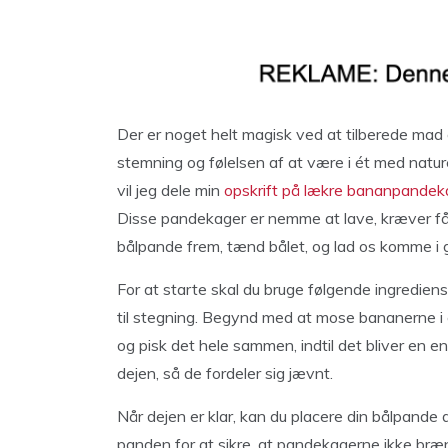
Der er noget helt magisk ved at tilberede mad
stemning og følelsen af at være i ét med nature
vil jeg dele min
opskrift på lækre bananpandek
Disse pandekager er nemme at lave, kræver få 
bålpande frem, tænd bålet, og lad os komme i
For at starte skal du bruge følgende ingredien
til stegning. Begynd med at mose bananerne i e
og pisk det hele sammen, indtil det bliver en e
dejen, så de fordeler sig jævnt.
Når dejen er klar, kan du placere din bålpande 
panden for at sikre, at pandekagerne ikke bræ