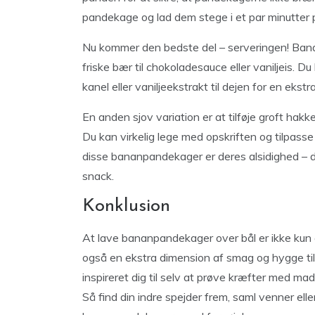
pandekage og lad dem stege i et par minutter p
Nu kommer den bedste del – serveringen! Ban
friske bær til chokoladesauce eller vaniljeis. 
kanel eller vaniljeekstrakt til dejen for en eks
En anden sjov variation er at tilføje groft hakke
Du kan virkelig lege med opskriften og tilpas
disse bananpandekager er deres alsidighed – 
snack.
Konklusion
At lave bananpandekager over bål er ikke kun 
også en ekstra dimension af smag og hygge til
inspireret dig til selv at prøve kræfter med ma
Så find din indre spejder frem, saml venner elle