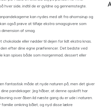
A
å hver side, indtil de er gyldne og gennemstegte.
anpandekagerne kan nydes med alt fra ahornsirup og
Du kan også prøve at tilføje ekstra smagsgivere som
tra dimension af smag.
t chokolade eller nødder til dejen for lidt ekstra knas.
se den efter dine egne præferencer. Det bedste ved
de kan spises både som morgenmad, dessert eller
en fantastisk måde at nyde naturen på, men det giver
 dine pandekager. Jeg håber, at denne opskrift har
dlavning over åben ild næste gang du er ude i naturen.
r familie omkring bålet, og nyd disse lækre