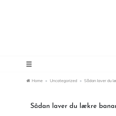
Skip
to
content
Home
»
Uncategorized
»
Sådan laver du l
Sådan laver du lækre bana