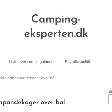
Camping-
eksperten.dk
Liste over campingpladser
Privatlivspolitik
ækre bananpandekager over bål
S
npandekager over bål