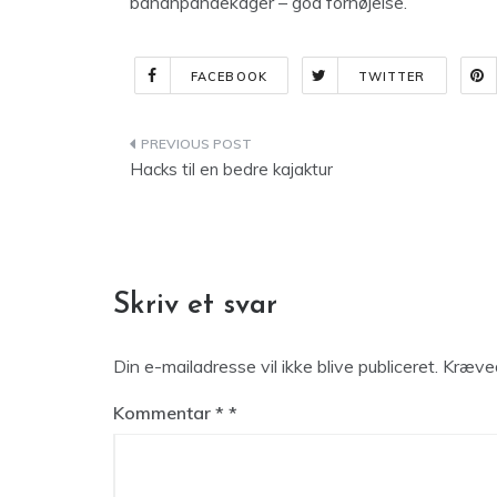
bananpandekager – god fornøjelse.
FACEBOOK
TWITTER
Indlægsnavigation
Hacks til en bedre kajaktur
Skriv et svar
Din e-mailadresse vil ikke blive publiceret.
Kræved
Kommentar
*