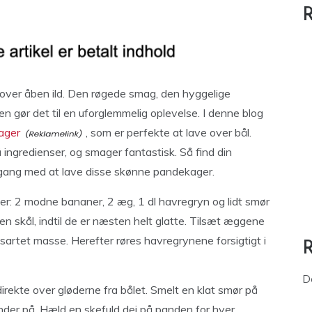
R
 over åben ild. Den røgede smag, den hyggelige
n gør det til en uforglemmelig oplevelse. I denne blog
ager
, som er perfekte at lave over bål.
ingredienser, og smager fantastisk. Så find din
 gang med at lave disse skønne pandekager.
ser: 2 modne bananer, 2 æg, 1 dl havregryn og lidt smør
n skål, indtil de er næsten helt glatte. Tilsæt æggene
nsartet masse. Herefter røres havregrynene forsigtigt i
D
direkte over gløderne fra bålet. Smelt en klat smør på
nder på. Hæld en skefuld dej på panden for hver