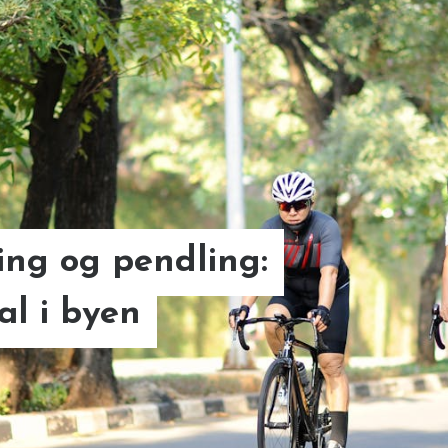
ling og pendling:
af en bil med
al i byen
er