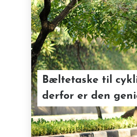
Bæltetaske til cyk
Gode råd til salg 
derfor er den geni
gearkasseproblem